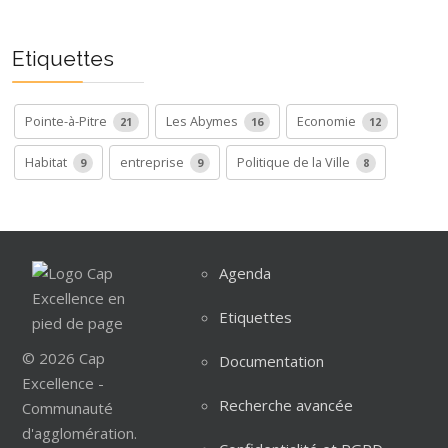
Etiquettes
Pointe-à-Pitre
Les Abymes
Economie
21
16
12
Habitat
entreprise
Politique de la Ville
9
9
8
Agenda
Etiquettes
© 2026 Cap
Documentation
Excellence -
Recherche avancée
Communauté
d'agglomération.