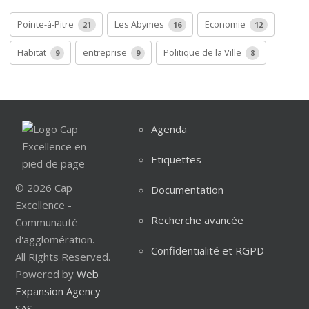
Pointe-à-Pitre
Les Abymes
Economie
21
16
12
Habitat
entreprise
Politique de la Ville
9
9
8
Agenda
Etiquettes
© 2026 Cap
Documentation
Excellence -
Recherche avancée
Communauté
d'agglomération.
Confidentialité et RGPD
All Rights Reserved.
Powered by
Web
Expansion Agency
SAS