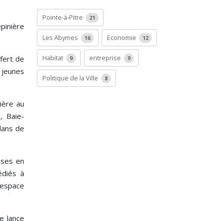
Pointe-à-Pitre
21
pinière
Les Abymes
Economie
16
12
Habitat
entreprise
fert de
9
9
x jeunes
Politique de la Ville
8
ière au
, Baie-
dans de
ises en
édiés à
 espace
e lance