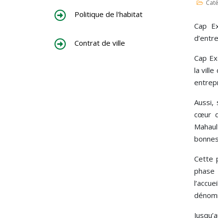
Caté
Politique de l'habitat
Cap Ex
d’entr
Contrat de ville
Cap Ex
la vill
entrep
Aussi,
cœur d
Mahault
bonnes
Cette 
phase 
l’accu
dénom
Jusqu’