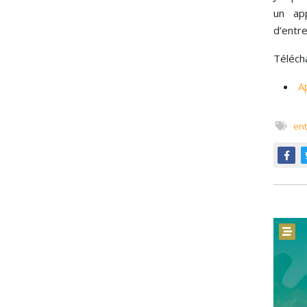
un app
d’entre
Télécha
A
ent