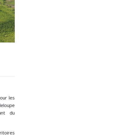
our les
deloupe
vant du
itoires