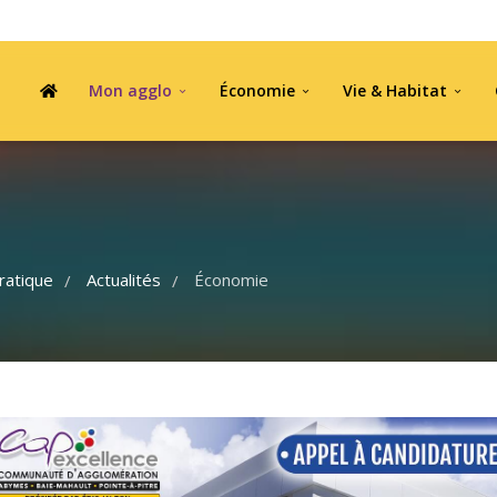
Mon agglo
Économie
Vie & Habitat
ratique
Actualités
Économie
/
/