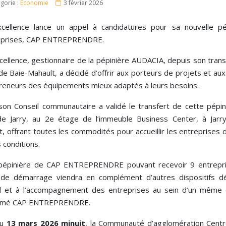
gorie :
Économie
3 février 2026
cellence lance un appel à candidatures pour sa nouvelle pé
eprises, CAP ENTREPRENDRE.
cellence, gestionnaire de la pépinière AUDACIA, depuis son trans
e de Baie-Mahault, a décidé d’offrir aux porteurs de projets et au
reneurs des équipements mieux adaptés à leurs besoins.
 son Conseil communautaire a validé le transfert de cette pépin
e Jarry, au 2e étage de l’immeuble Business Center, à Jarry
, offrant toutes les commodités pour accueillir les entreprises 
 conditions.
pépinière de CAP ENTREPRENDRE pouvant recevoir 9 entrepr
de démarrage viendra en complément d’autres dispositifs d
eil et à l’accompagnement des entreprises au sein d’un même
mé CAP ENTREPRENDRE.
au
13 mars 2026 minuit
, la Communauté d’agglomération Centr