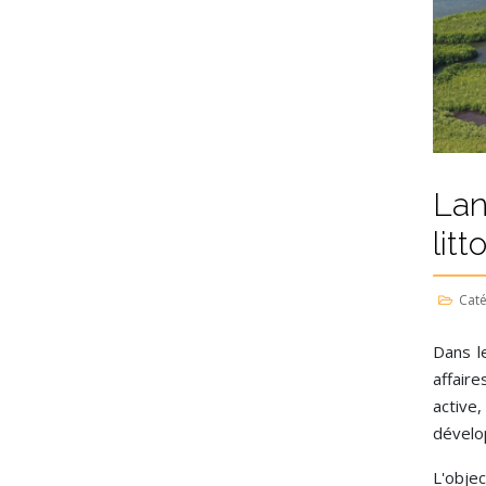
Lan
litt
Caté
Dans l
affair
active
dévelo
L'obje