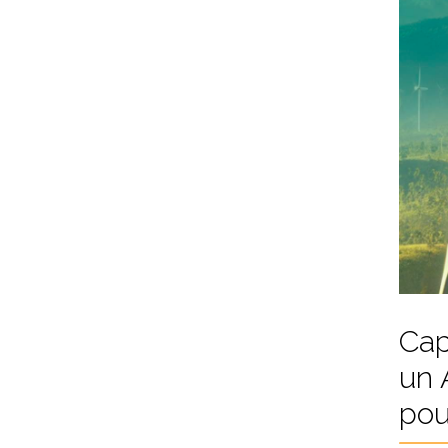
Cap
un 
pou