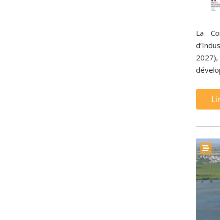
La Com
d’Indu
2027), 
dévelo
Li