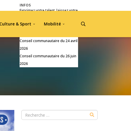
INFOS
Exprimez votre talent, laissez votre
empreinte !
Culture & Sport
Mobilité
Pré-inscriptions Jou A Tradisyon
2026
Conseil communautaire du 24 avril
2026
Conseil communautaire du 26 juin
2026