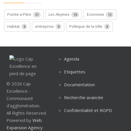
Pointe-à-Pitre
Les Abymes
Economie
21
16
12
Habitat
entreprise
Politique de la Ville
9
9
8
Agenda
Etiquettes
© 2026 Cap
Documentation
Excellence -
Recherche avancée
Communauté
d'agglomération.
Confidentialité et RGPD
All Rights Reserved.
Powered by
Web
Expansion Agency