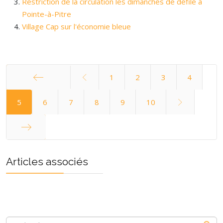
Restriction de la circulation les dimanches de défilé à
Pointe-à-Pitre
Village Cap sur l'économie bleue
1
2
3
4
Démarrer
5
6
7
8
9
10
Fin
Articles associés