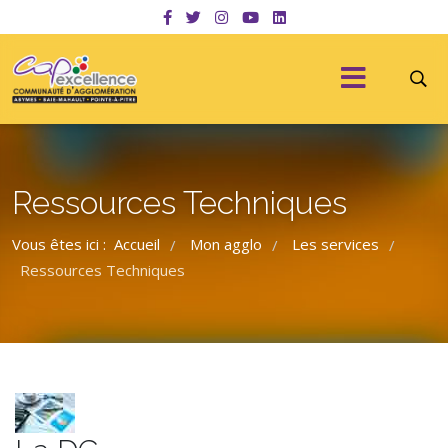
Ressources Techniques
Vous êtes ici :
Accueil
Mon agglo
Les services
/
/
/
Ressources Techniques