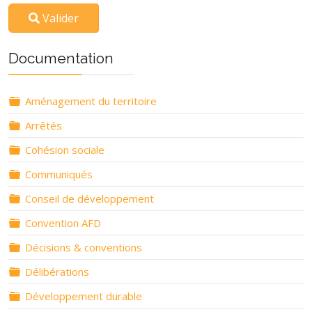
Valider
Documentation
Dossier
Aménagement du territoire
Dossier
Arrêtés
Dossier
Cohésion sociale
Dossier
Communiqués
Dossier
Conseil de développement
Dossier
Convention AFD
Dossier
Décisions & conventions
Dossier
Délibérations
Dossier
Développement durable