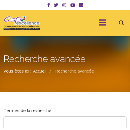
Recherche avancée
Vous êtes ici :
Accueil
Recherche avancée
/
Formulaire de recherche
Termes de la recherche :