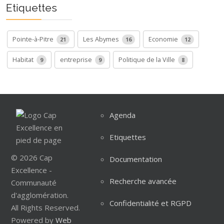
Etiquettes
Pointe-à-Pitre
Les Abymes
Economie
21
16
12
Habitat
entreprise
Politique de la Ville
9
9
8
Agenda
Etiquettes
© 2026 Cap
Documentation
Excellence -
Recherche avancée
Communauté
d'agglomération.
Confidentialité et RGPD
All Rights Reserved.
Powered by
Web