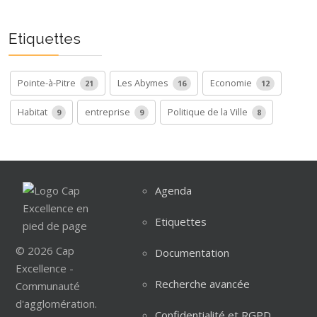
Etiquettes
Pointe-à-Pitre
Les Abymes
Economie
21
16
12
Habitat
entreprise
Politique de la Ville
9
9
8
Agenda
Etiquettes
© 2026 Cap
Documentation
Excellence -
Recherche avancée
Communauté
d'agglomération.
Confidentialité et RGPD