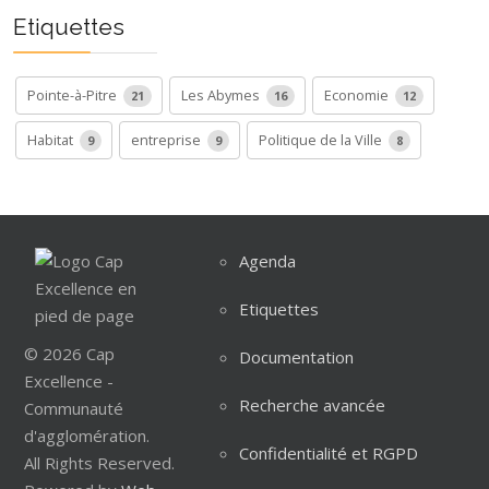
Etiquettes
Pointe-à-Pitre
Les Abymes
Economie
21
16
12
Habitat
entreprise
Politique de la Ville
9
9
8
Agenda
Etiquettes
© 2026 Cap
Documentation
Excellence -
Recherche avancée
Communauté
d'agglomération.
Confidentialité et RGPD
All Rights Reserved.