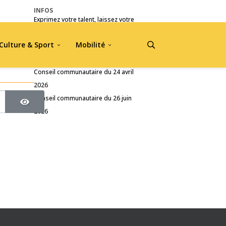
INFOS
Exprimez votre talent, laissez votre
empreinte !
Culture & Sport
Mobilité
Pré-inscriptions Jou A Tradisyon
2026
Conseil communautaire du 24 avril
2026
Conseil communautaire du 26 juin
2026
Afficher le mot de passe