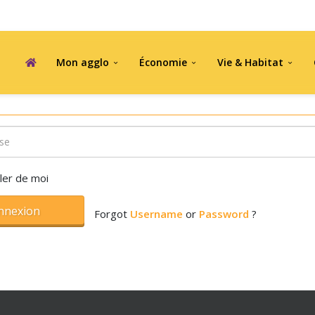
Mon agglo
Économie
Vie & Habitat
ler de moi
nnexion
Forgot
Username
or
Password
?